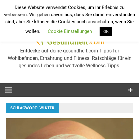
Zum
Diese Website verwendet Cookies, um Ihr Erlebnis zu
Inhalt
verbessern. Wir gehen davon aus, dass Sie damit einverstanden
Werkzeugleiste öffnen
Ge
springen
sind, aber Sie können die Cookies auch ausschalten, wenn Sie
wollen.
Cookie Einstellungen
OK
we
Entdecke auf deine-gesundheit.com Tipps für
Wohlbefinden, Ernährung und Fitness. Ratschläge für ein
gesundes Leben und wertvolle Wellness-Tipps.
Gesu
erh
Tip
SCHLAGWORT:
WINTER
Wel