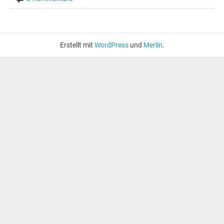
Erstellt mit
WordPress
und
Merlin
.