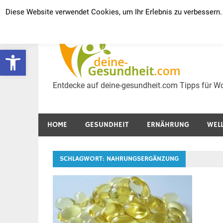
Zum
Diese Website verwendet Cookies, um Ihr Erlebnis zu verbessern.
Inhalt
Ges
springen
Werkzeugleiste öffnen
Wel
Entdecke auf deine-gesundheit.com Tipps für Wo
HOME
GESUNDHEIT
ERNÄHRUNG
WEL
SCHLAGWORT:
NAHRUNGSERGÄNZUNG