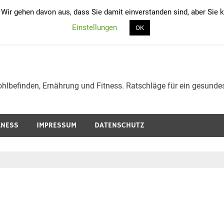
 Wir gehen davon aus, dass Sie damit einverstanden sind, aber Sie
Einstellungen
und werden und Gesundheit
OK
lness und Ernährung.
hlbefinden, Ernährung und Fitness. Ratschläge für ein gesunde
LNESS
IMPRESSUM
DATENSCHUTZ