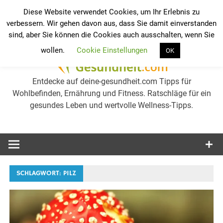
Zum
Diese Website verwendet Cookies, um Ihr Erlebnis zu
Inhalt
verbessern. Wir gehen davon aus, dass Sie damit einverstanden
Werkzeugleiste öffnen
Ge
springen
sind, aber Sie können die Cookies auch ausschalten, wenn Sie
wollen.
Cookie Einstellungen
OK
we
Entdecke auf deine-gesundheit.com Tipps für
Wohlbefinden, Ernährung und Fitness. Ratschläge für ein
gesundes Leben und wertvolle Wellness-Tipps.
Gesu
erh
Tip
SCHLAGWORT:
PILZ
Wel