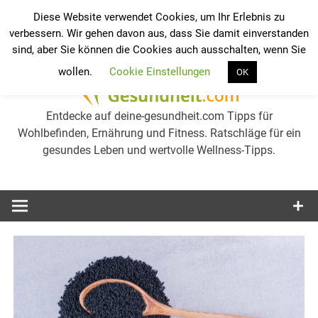
Zum
Diese Website verwendet Cookies, um Ihr Erlebnis zu
Inhalt
verbessern. Wir gehen davon aus, dass Sie damit einverstanden
Werkzeugleiste öffnen
Ge
springen
sind, aber Sie können die Cookies auch ausschalten, wenn Sie
wollen.
Cookie Einstellungen
OK
we
Entdecke auf deine-gesundheit.com Tipps für
Wohlbefinden, Ernährung und Fitness. Ratschläge für ein
gesundes Leben und wertvolle Wellness-Tipps.
Gesu
erh
Tip
Wel