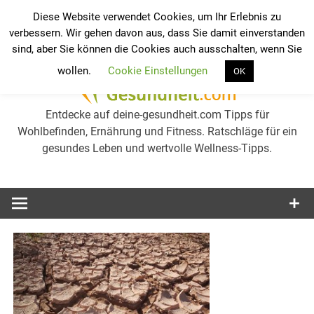
Zum
Diese Website verwendet Cookies, um Ihr Erlebnis zu
Inhalt
verbessern. Wir gehen davon aus, dass Sie damit einverstanden
Werkzeugleiste öffnen
Ge
springen
sind, aber Sie können die Cookies auch ausschalten, wenn Sie
wollen.
Cookie Einstellungen
OK
we
Entdecke auf deine-gesundheit.com Tipps für
Wohlbefinden, Ernährung und Fitness. Ratschläge für ein
gesundes Leben und wertvolle Wellness-Tipps.
Gesu
erh
Tip
Wel