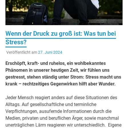
Ernä
Wenn der Druck zu groß ist: Was tun bei
Stress?
Veröffentlicht am
27. Juni 2024
Erschöpft, kraft- und ruhelos, ein wohlbekanntes
Phänomen in unserer heutigen Zeit, wir fühlen uns
gestresst, stehen ständig unter Strom: Stress macht uns
krank – rechtzeitiges Gegenwirken hilft aber Wunder.
Jeder Mensch reagiert anders auf diese Situationen des
Alltags. Auf gesellschaftliche und terminliche
Verpflichtungen, ausufernde Informationen durch die
Medien, privaten und beruflichen Ärger, sowie manchmal
unerträglichen Lärm reagieren wir unterschiedlich. Eigene