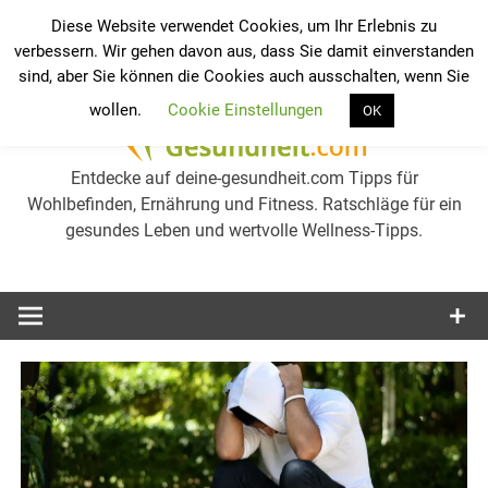
Zum
Diese Website verwendet Cookies, um Ihr Erlebnis zu
Inhalt
verbessern. Wir gehen davon aus, dass Sie damit einverstanden
Werkzeugleiste öffnen
Ge
springen
sind, aber Sie können die Cookies auch ausschalten, wenn Sie
wollen.
Cookie Einstellungen
OK
we
Entdecke auf deine-gesundheit.com Tipps für
Wohlbefinden, Ernährung und Fitness. Ratschläge für ein
gesundes Leben und wertvolle Wellness-Tipps.
Gesu
erh
Tip
Wel