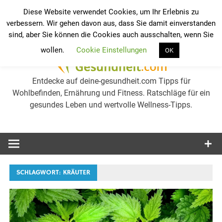
Zum
Diese Website verwendet Cookies, um Ihr Erlebnis zu
Inhalt
verbessern. Wir gehen davon aus, dass Sie damit einverstanden
Werkzeugleiste öffnen
Ge
springen
sind, aber Sie können die Cookies auch ausschalten, wenn Sie
wollen.
Cookie Einstellungen
OK
we
Entdecke auf deine-gesundheit.com Tipps für
Wohlbefinden, Ernährung und Fitness. Ratschläge für ein
gesundes Leben und wertvolle Wellness-Tipps.
Gesu
erh
Tip
SCHLAGWORT:
KRÄUTER
Wel