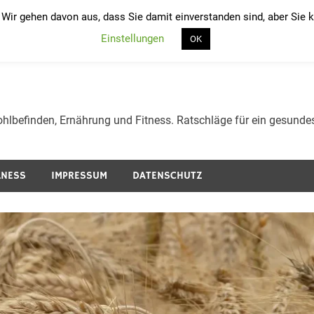
 Wir gehen davon aus, dass Sie damit einverstanden sind, aber Sie
Einstellungen
und werden und Gesundheit
OK
lness und Ernährung.
hlbefinden, Ernährung und Fitness. Ratschläge für ein gesunde
LNESS
IMPRESSUM
DATENSCHUTZ