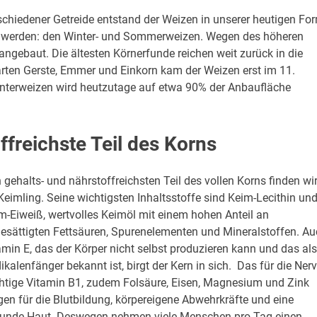
chiedener Getreide entstand der Weizen in unserer heutigen Fo
t werden: den Winter- und Sommerweizen. Wegen des höheren
angebaut. Die ältesten Körnerfunde reichen weit zurück in die
arten Gerste, Emmer und Einkorn kam der Weizen erst im 11.
interweizen wird heutzutage auf etwa 90% der Anbaufläche
freichste Teil des Korns
 gehalts- und nährstoffreichsten Teil des vollen Korns finden wi
Keimling. Seine wichtigsten Inhaltsstoffe sind Keim-Lecithin un
m-Eiweiß, wertvolles Keimöl mit einem hohen Anteil an
esättigten Fettsäuren, Spurenelementen und Mineralstoffen. Au
amin E, das der Körper nicht selbst produzieren kann und das als
ikalenfänger bekannt ist, birgt der Kern in sich. Das für die Ner
htige Vitamin B1, zudem Folsäure, Eisen, Magnesium und Zink
gen für die Blutbildung, körpereigene Abwehrkräfte und eine
unde Haut. Deswegen nehmen viele Menschen pro Tag einen