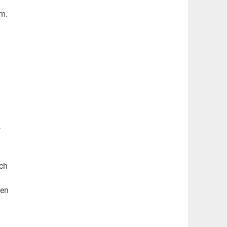
rm.
r
d
ch
ven