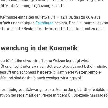
löffel als Nahrungsergänzung zu sich.
 Keimlinge enthalten nur etwa 7% – 12% Öl, das zu 60% aus
rfach ungesättigten
Fettsäuren
besteht. Den Hauptanteil davon
re bekannt, die Bestandteil der menschlichen Haut und zu deren
nwendung in der Kosmetik
, da für 1 Liter etwa eine Tonne Weizen benötigt wird.
te Öl und riecht intensiv nach Getreide. Das äußerst bekömmliche
geprüft und schonend hergestellt. Raffinierte Weizenkeimöle
stoffe und sind deshalb auch weniger wirkungsvoll.
ird es häufig von Schwangeren zur Vermeidung der Streifenbildun
ert von der regelmäßigen Pflege mit dem Öl. Spezielle Massageö