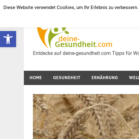
Zum
Diese Website verwendet Cookies, um Ihr Erlebnis zu verbessern.
Inhalt
Ges
springen
Werkzeugleiste öffnen
Wel
Entdecke auf deine-gesundheit.com Tipps für Wo
HOME
GESUNDHEIT
ERNÄHRUNG
WEL