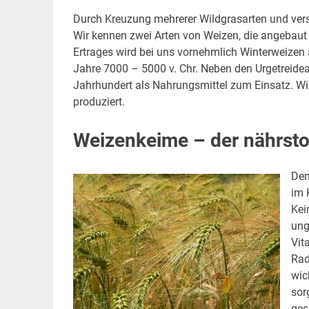
Durch Kreuzung mehrerer Wildgrasarten und vers
Wir kennen zwei Arten von Weizen, die angebau
Ertrages wird bei uns vornehmlich Winterweizen 
Jahre 7000 – 5000 v. Chr. Neben den Urgetreide
Jahrhundert als Nahrungsmittel zum Einsatz. W
produziert.
Weizenkeime – der nährstof
Den
im 
Kei
ung
Vit
Rad
wic
sor
ges