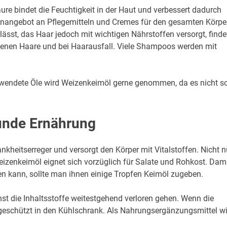
ure bindet die Feuchtigkeit in der Haut und verbessert dadurch
enangebot an Pflegemitteln und Cremes für den gesamten Körpe
ässt, das Haar jedoch mit wichtigen Nährstoffen versorgt, finde
kenen Haare und bei Haarausfall. Viele Shampoos werden mit
erwendete Öle wird Weizenkeimöl gerne genommen, da es nicht s
unde Ernährung
heitserreger und versorgt den Körper mit Vitalstoffen. Nicht n
Weizenkeimöl eignet sich vorzüglich für Salate und Rohkost. Dam
ten kann, sollte man ihnen einige Tropfen Keimöl zugeben.
onst die Inhaltsstoffe weitestgehend verloren gehen. Wenn die
t geschützt in den Kühlschrank. Als Nahrungsergänzungsmittel w