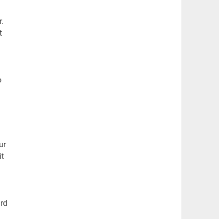
r.
t
o
ur
it
ird