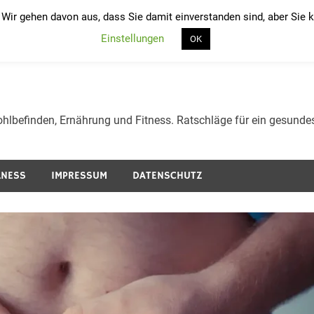
 Wir gehen davon aus, dass Sie damit einverstanden sind, aber Sie
Einstellungen
und werden und Gesundheit
OK
lness und Ernährung.
hlbefinden, Ernährung und Fitness. Ratschläge für ein gesunde
LNESS
IMPRESSUM
DATENSCHUTZ