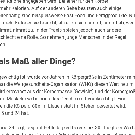
eit Kalorie angegeben wird. Bei einer für den Körper
mehr Kalorien. Auf der anderen Seite besitzen auch einige
orienhaltig sind beispielsweise Fast-Food und Fertigprodukte. N
r mehr Kalorien verbraucht, als er zu sich nimmt, nimmt ab, wer
 nimmt, nimmt zu. In der Praxis spielen jedoch auch andere
schlecht eine Rolle. So nehmen junge Menschen in der Regel
uen.
ls Maß aller Dinge?
ichtig ist, wurde vor Jahren in Körpergröße in Zentimeter mi
hat die Weltgesundheits-Organisation (WHO) diesen Wert neu mi
ird errechnet aus der Körpermasse (Gewicht) und der Körpergrö
 und Muskelgewebe noch das Geschlecht berücksichtigt. Eine
en die Körpergröße im Liegen statt im Stehen gewertet wird.
5 und 24 hat.
 29 liegt, beginnt Fettleibigkeit bereits bei 30. Liegt der Wert
verschieden hoher Grade von Adipositas unterschieden. Bevor es