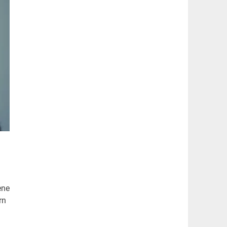
ene
rn
n