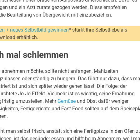
gen und ein Arzt zurate gezogen werden. Diese empfehlen
 die Beurteilung von Übergewicht mit einzubeziehen.
n + neues Selbstbild gewinnen
* stärkt Ihre Selbstliebe als
wnload erhältlich.
ch mal schlemmen
 abnehmen möchte, sollte nicht anfangen, Mahlzeiten
zulassen oder ständig zu hungern. Das führt nur dazu, dass m
striert ist und sich später wieder gehen lässt. Die Folge: der
ürchtete Jo-Jo-Effekt. Vielmehr ist es wichtig, seine Ernährung
gfristig umzustellen. Mehr
Gemüse
und Obst dafür weniger
igkeiten, Fertiggerichte und Fast-Food sollten auf dem Speisep
hen.
ht man selbst frisch, anstatt sich eine Fertigpizza in den Ofen z
ieben, ist das gesünder essen und hilft beim Abnehmen, weil m