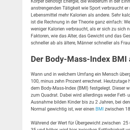
Körper benötigt Energie, die wiederum in der Einh
anstrengenden Tätigkeit wie Sport verbraucht er 
Lebensmittel mehr Kalorien als andere. Sehr kal
ist die Rechnung in der Theorie ganz einfach: We
weniger Kalorien verbraucht, als er sich zu sich
Faktoren, wie das Alter, das Gewicht und das Ge
schneller ab als ältere, Männer schneller als Fra
Der Body-Mass-Index BMI a
Wann und in welchem Umfang ein Mensch übergew
100, minus zehn Prozent errechnet. Heutzutage 
dem Body-Mass-Index (BMI) festgelegt. Dieser w
zum Quadrat. Dabei wird allerdings weder Fett-
Ausnahme bilden Kinder bis zu 2 Jahren, bei den
Normal gewichtig ist, wer einen
BMI
zwischen 18,
Während der Wert für Übergewicht zwischen 25 und
35 und höher, wird hier zwischen Fettleibigkeit 