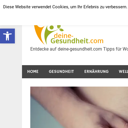
Zum
Diese Website verwendet Cookies, um Ihr Erlebnis zu verbessern.
Inhalt
Ges
springen
Werkzeugleiste öffnen
Wel
Entdecke auf deine-gesundheit.com Tipps für Wo
HOME
GESUNDHEIT
ERNÄHRUNG
WEL