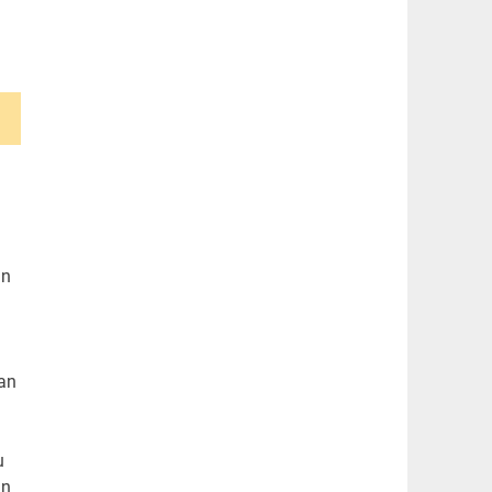
an
lan
u
an