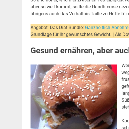
aber so weit kommt, sollte die Handbremse gezo
übrigens auch das Verhältnis Taille zu Hüfte für
Angebot: Das Diät Bundle:
Ganzheitlich Abnehme
Grundlage für Ihr gewünschtes Gewicht. | Als Do
Gesund ernähren, aber au
Wer
weg
fru
gef
lan
Süß
ste
Koc
sch